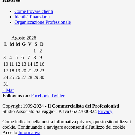
Come trovare clienti
Identità finanziaria
Organizzazione Professionale
Agosto 2026
L
M
M
G
V
S
D
1
2
3
4
5
6
7
8
9
10
11
12
13
14
15
16
17
18
19
20
21
22
23
24
25
26
27
28
29
30
31
« Mar
Follow us on:
Facebook
Twitter
Copyright 1999-2024 -
Il Commercialista dei Professionisti
Studio Associato Salvaggio - P. Iva 05227000824
Privacy
Come indicato nella nostra informativa privacy, questo sito utilizza i
cookie. Continuando a navigare acconsenti all'utilizzo dei cookie.
Accetto
Informativa