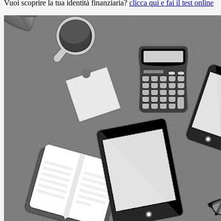
Vuoi scoprire la tua identità finanziaria?
clicca qui e fai il test online