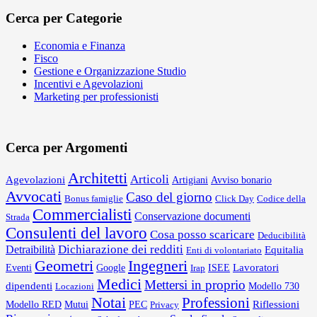
Cerca per Categorie
Economia e Finanza
Fisco
Gestione e Organizzazione Studio
Incentivi e Agevolazioni
Marketing per professionisti
Cerca per Argomenti
Architetti
Articoli
Agevolazioni
Artigiani
Avviso bonario
Avvocati
Caso del giorno
Bonus famiglie
Click Day
Codice della
Commercialisti
Conservazione documenti
Strada
Consulenti del lavoro
Cosa posso scaricare
Deducibilità
Dichiarazione dei redditi
Detraibilità
Equitalia
Enti di volontariato
Geometri
Ingegneri
Lavoratori
Eventi
Google
Irap
ISEE
Medici
Mettersi in proprio
dipendenti
Locazioni
Modello 730
Notai
Professioni
Riflessioni
Mutui
PEC
Modello RED
Privacy