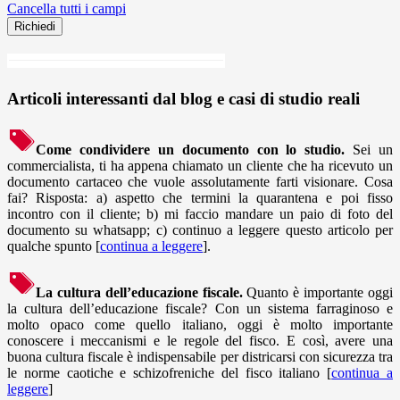
Cancella tutti i campi
Articoli interessanti dal blog e casi di studio reali
Come condividere un documento con lo studio.
Sei un
commercialista, ti ha appena chiamato un cliente che ha ricevuto un
documento cartaceo che vuole assolutamente farti visionare. Cosa
fai? Risposta: a) aspetto che termini la quarantena e poi fisso
incontro con il cliente; b) mi faccio mandare un paio di foto del
documento su whatsapp; c) continuo a leggere questo articolo per
qualche spunto [
continua a leggere
].
La cultura dell’educazione fiscale.
Quanto è importante oggi
la cultura dell’educazione fiscale? Con un sistema farraginoso e
molto opaco come quello italiano, oggi è molto importante
conoscere i meccanismi e le regole del fisco. E così, avere una
buona cultura fiscale è indispensabile per districarsi con sicurezza tra
le norme caotiche e schizofreniche del fisco italiano [
continua a
leggere
]