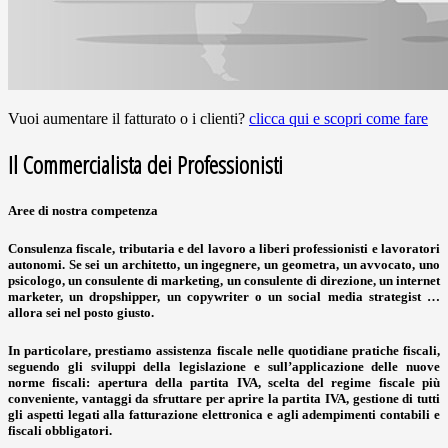
Vuoi aumentare il fatturato o i clienti?
clicca qui e scopri come fare
Il Commercialista dei Professionisti
Aree di nostra competenza
Consulenza fiscale
,
tributaria
e
del lavoro
a liberi professionisti e lavoratori
autonomi. Se sei un architetto, un ingegnere, un geometra, un avvocato, uno
psicologo, un consulente di marketing, un consulente di direzione, un internet
marketer, un dropshipper, un copywriter o un social media strategist …
allora sei nel posto giusto.
In particolare, prestiamo assistenza fiscale nelle quotidiane pratiche fiscali,
seguendo gli sviluppi della legislazione e sull’applicazione delle nuove
norme fiscali:
apertura della partita IVA
,
scelta del regime fiscale
più
conveniente,
vantaggi da sfruttare per aprire la partita IVA
, gestione di tutti
gli aspetti legati alla
fatturazione elettronica
e agli
adempimenti contabili e
fiscali
obbligatori.