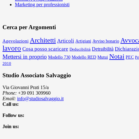
Marketing per professionisti
Cerca per Argomenti
Architetti
Avvoca
Articoli
Agevolazioni
Artigiani
Avviso bonario
lavoro
Cosa posso scaricare
Dichiarazio
Detraibilità
Deducibilità
Notai
Mettersi in proprio
Mutui
PEC
Modello 730
Modello RED
Pr
2010
Studio Associato Salvaggio
Via Giovanni Prati 15/a
Phone:
+39 091 309960
Email:
info@studiosalvaggio.it
Call us:
Follow us:
Join us: