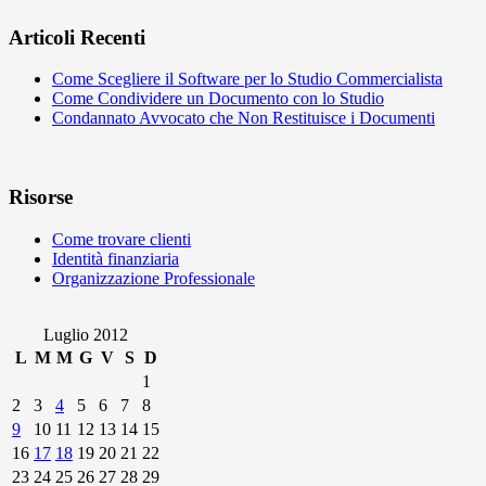
Articoli Recenti
Come Scegliere il Software per lo Studio Commercialista
Come Condividere un Documento con lo Studio
Condannato Avvocato che Non Restituisce i Documenti
Risorse
Come trovare clienti
Identità finanziaria
Organizzazione Professionale
Luglio 2012
L
M
M
G
V
S
D
1
2
3
4
5
6
7
8
9
10
11
12
13
14
15
16
17
18
19
20
21
22
23
24
25
26
27
28
29