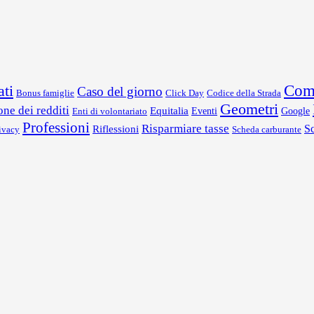
ti
Comm
Caso del giorno
Bonus famiglie
Click Day
Codice della Strada
Geometri
ne dei redditi
Equitalia
Enti di volontariato
Eventi
Google
Professioni
Risparmiare tasse
Riflessioni
Sc
ivacy
Scheda carburante